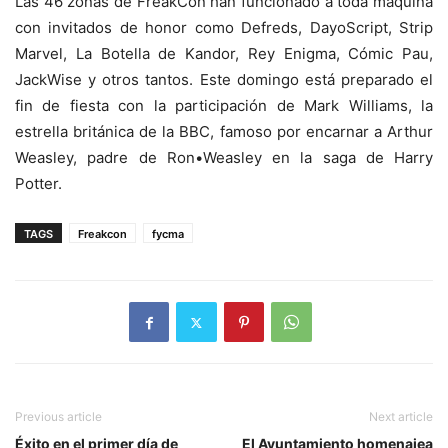
Las 46 zonas de FreakCon han funcionado a toda máquina
con invitados de honor como Defreds, DayoScript, Strip
Marvel, La Botella de Kandor, Rey Enigma, Cómic Pau,
JackWise y otros tantos. Este domingo está preparado el
fin de fiesta con la participación de Mark Williams, la
estrella británica de la BBC, famoso por encarnar a Arthur
Weasley, padre de Ron•Weasley en la saga de Harry
Potter.
TAGS
Freakcon
fycma
Previous article
Next article
Éxito en el primer día de
El Ayuntamiento homenajea