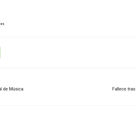
nos
al de Música
Fallece tra