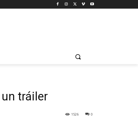
un tráiler
1526
0