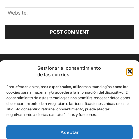
Gestionar el consentimiento
de las cookies
Para ofrecer las mejores experiencias, utilizamos tecnologías como las
cookies para almacenar y/o acceder a la información del dispositivo. El
consentimiento de estas tecnologías nos permitirá procesar datos como
ABOUT US
el comportamiento de navegación o las identificaciones únicas en este
sitio. No consentir o retirar el consentimiento, puede afectar
Información Cultural de Málaga y otros de interés general
negativamente a ciertas características y funciones.
Contact us:
musicamalaga55@gmail.com
Aceptar