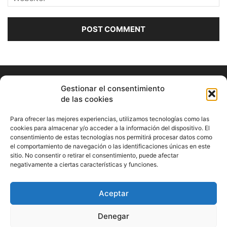
Gestionar el consentimiento
de las cookies
Para ofrecer las mejores experiencias, utilizamos tecnologías como las
cookies para almacenar y/o acceder a la información del dispositivo. El
consentimiento de estas tecnologías nos permitirá procesar datos como
ABOUT US
el comportamiento de navegación o las identificaciones únicas en este
sitio. No consentir o retirar el consentimiento, puede afectar
Información Cultural de Málaga y otros de interés general
negativamente a ciertas características y funciones.
Contact us:
musicamalaga55@gmail.com
Aceptar
FOLLOW US
Denegar