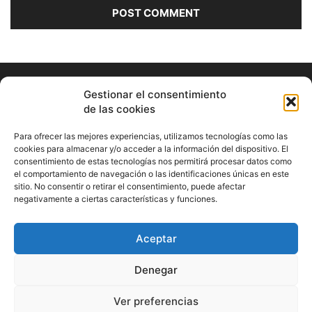
Gestionar el consentimiento
de las cookies
Para ofrecer las mejores experiencias, utilizamos tecnologías como las
cookies para almacenar y/o acceder a la información del dispositivo. El
consentimiento de estas tecnologías nos permitirá procesar datos como
ABOUT US
el comportamiento de navegación o las identificaciones únicas en este
sitio. No consentir o retirar el consentimiento, puede afectar
Información Cultural de Málaga y otros de interés general
negativamente a ciertas características y funciones.
Contact us:
musicamalaga55@gmail.com
Aceptar
FOLLOW US
Denegar
Ver preferencias