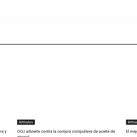
Artículos
Artíc
os y
OCU advierte contra la compra compulsiva de aceite de
El me
girasol