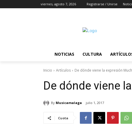
viernes, agosto 7, 2026
Registrarse / Unirse
Notic
NOTICIAS
CULTURA
ARTÍCULO
Inicio
Artículos
De dónde viene la expresión Mucha
De dónde viene la
By
Musicamalaga
julio 1, 2017
Cuota