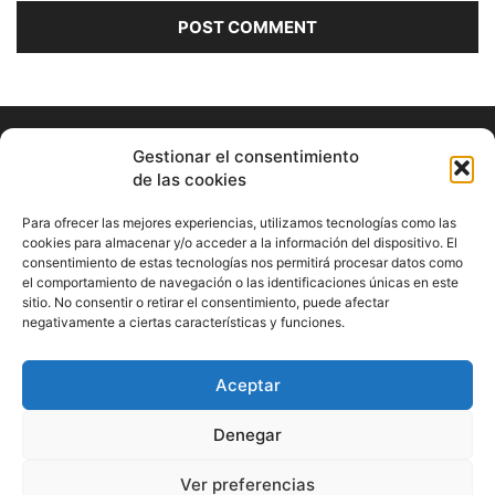
Gestionar el consentimiento
de las cookies
Para ofrecer las mejores experiencias, utilizamos tecnologías como las
cookies para almacenar y/o acceder a la información del dispositivo. El
consentimiento de estas tecnologías nos permitirá procesar datos como
ABOUT US
el comportamiento de navegación o las identificaciones únicas en este
sitio. No consentir o retirar el consentimiento, puede afectar
Información Cultural de Málaga y otros de interés general
negativamente a ciertas características y funciones.
Contact us:
musicamalaga55@gmail.com
Aceptar
FOLLOW US
Denegar
Ver preferencias