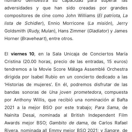
humano demuestra su capacidad para superar las
adversidades y que han sido creadas por grandes
compositores de cine como John Williams (
El patriota, La
lista de Schidler
), Ennio Morricone (
La misión
), Jerry
Goldsmith (
Rudy, Mulan
), Hans Zimmer (
Gladiator
) y James
Horner (
Braveheart
), entre otros.
El
viernes 10
, en la Sala Unicaja de Conciertos María
Cristina (20.00 horas, precio de las entradas, 15 euros)
tendremos a la Movie Score Málaga Assemblé Orchestra
dirigida por Isabel Rubio en un concierto dedicado a las
‘Historias de mujeres’. En él, podremos disfrutar de las
bandas sonoras de
Una joven prometedora
, compuesta
por Anthony Willis, que recibió una nominación al Bafta
2021 a la mejor BSO por este trabajo;
Para Sama
, de
Nainita Desai, nominada al British Independent Film
Awards mejor BSO;
Gambito de dama
, de Carlos Rafael
Rivera, nominada all Emmy mejor BSO 2021; y
Sangre
, de