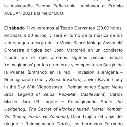
la malagueña Paloma Peñarrubia, nominada al Premio
ASECAN 2021 a la mejor BSO.
El
sábado 11
volveremos al Teatro Cervantes (20.00 horas,
entradas a 20 euros) y será el turno de la música de los
videojuegos a cargo de la Movie Score Málaga Assemblé
Orchestra dirigida por Joan Martorell en un concierto
tributo en el que oiremos algunas piezas míticas
‘reimaginadas’ por los directores y compositores Sergio de
la Puente (Entrando en la red – Invasión alienígena –
Reimaginando
Tron
y
Space Invaders
), Javier Bayón (Lucy
in the Sky With Videogames – Reimaginando
Super Mario
Bros
,
Legend of Zelda
,
Pac-Man
,
Castlevania
), Carlos
Martín Jara (El lingote – Reimaginando
Sonic the
Hedgehog, The Secret of Monkey Island, Mortal Kombat,
Wii theme, Plants vs Zombies
), Dani Trujillo (El viaje del
bloque – Reimaginando
Tetris
), los hermanos Ferrando