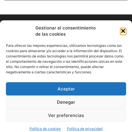
Gestionar el consentimiento
de las cookies
Para ofrecer las mejores experiencias, utilizamos tecnologías como las
cookies para almacenar y/o acceder a la información del dispositivo. El
consentimiento de estas tecnologías nos permitirá procesar datos como
ABOUT US
el comportamiento de navegación o las identificaciones únicas en este
sitio. No consentir o retirar el consentimiento, puede afectar
Información Cultural de Málaga y otros de interés general
negativamente a ciertas características y funciones.
Contact us:
musicamalaga55@gmail.com
Aceptar
FOLLOW US
Denegar
Ver preferencias
© Musicamalaga
Política de cookies
Política de privacidad