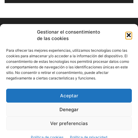
Gestionar el consentimiento
de las cookies
Para ofrecer las mejores experiencias, utilizamos tecnologías como las
cookies para almacenar y/o acceder a la información del dispositivo. El
consentimiento de estas tecnologías nos permitirá procesar datos como
ABOUT US
el comportamiento de navegación o las identificaciones únicas en este
sitio. No consentir o retirar el consentimiento, puede afectar
Información Cultural de Málaga y otros de interés general
negativamente a ciertas características y funciones.
Contact us:
musicamalaga55@gmail.com
Aceptar
FOLLOW US
Denegar
Ver preferencias
© Musicamalaga
Política de cookies
Política de privacidad