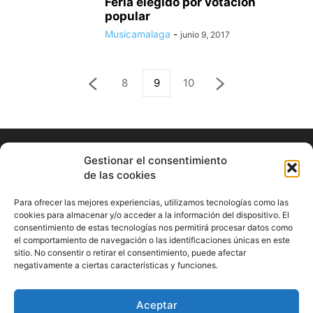
Feria elegido por votación
popular
Musicamalaga
-
junio 9, 2017
8
9
10
Gestionar el consentimiento
de las cookies
Para ofrecer las mejores experiencias, utilizamos tecnologías como las
cookies para almacenar y/o acceder a la información del dispositivo. El
consentimiento de estas tecnologías nos permitirá procesar datos como
ABOUT US
el comportamiento de navegación o las identificaciones únicas en este
sitio. No consentir o retirar el consentimiento, puede afectar
Información Cultural de Málaga y otros de interés general
negativamente a ciertas características y funciones.
Contact us:
musicamalaga55@gmail.com
Aceptar