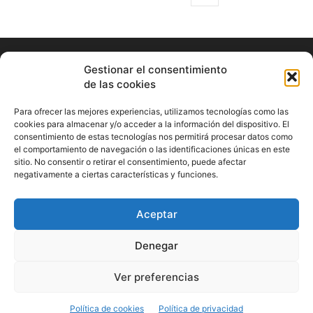
Gestionar el consentimiento
de las cookies
Para ofrecer las mejores experiencias, utilizamos tecnologías como las
cookies para almacenar y/o acceder a la información del dispositivo. El
consentimiento de estas tecnologías nos permitirá procesar datos como
ABOUT US
el comportamiento de navegación o las identificaciones únicas en este
sitio. No consentir o retirar el consentimiento, puede afectar
Información Cultural de Málaga y otros de interés general
negativamente a ciertas características y funciones.
Contact us:
musicamalaga55@gmail.com
Aceptar
FOLLOW US
Denegar
Ver preferencias
© Musicamalaga
Política de cookies
Política de privacidad