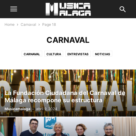
Home
Carnaval
Page 18
CARNAVAL
CARNAVAL
CULTURA
ENTREVISTAS
NOTICIAS
La Fundación Ciudadana del Carnaval de
Málaga recompone su estructura
Musicamalaga
-
abril 9, 2024