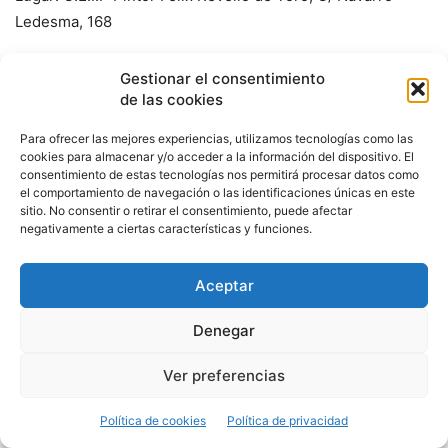
Ledesma, 168
Hora: 10:30 a 14:00 horas
Gestionar el consentimiento
de las cookies
Colabora: Municipal de Distrito 11 Teatinos-Universidad
Para ofrecer las mejores experiencias, utilizamos tecnologías como las
cookies para almacenar y/o acceder a la información del dispositivo. El
consentimiento de estas tecnologías nos permitirá procesar datos como
PARTICIPANTES VII MUESTRA CRUCES DE MAYO
el comportamiento de navegación o las identificaciones únicas en este
sitio. No consentir o retirar el consentimiento, puede afectar
AFIBROMA “No somos invisibles”
negativamente a ciertas características y funciones.
Lugar: Centro ciudadano Parque de la Laguna, C/ Juan
Aceptar
Francés Bosca, 20
Denegar
Días de visita: 01 y 02/05/2018
Ver preferencias
Hora: de 12:00 a 18:00 horas
Política de cookies
Política de privacidad