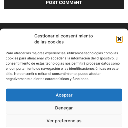
Gestionar el consentimiento
de las cookies
Para ofrecer las mejores experiencias, utilizamos tecnologías como las
cookies para almacenar y/o acceder a la información del dispositivo. El
consentimiento de estas tecnologías nos permitirá procesar datos como
ABOUT US
el comportamiento de navegación o las identificaciones únicas en este
sitio. No consentir o retirar el consentimiento, puede afectar
Información Cultural de Málaga y otros de interés general
negativamente a ciertas características y funciones.
Contact us:
musicamalaga55@gmail.com
Aceptar
FOLLOW US
Denegar
Ver preferencias