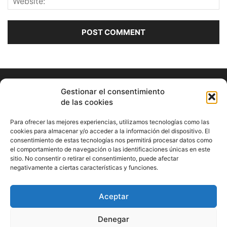
Gestionar el consentimiento
de las cookies
Para ofrecer las mejores experiencias, utilizamos tecnologías como las
cookies para almacenar y/o acceder a la información del dispositivo. El
consentimiento de estas tecnologías nos permitirá procesar datos como
ABOUT US
el comportamiento de navegación o las identificaciones únicas en este
sitio. No consentir o retirar el consentimiento, puede afectar
Información Cultural de Málaga y otros de interés general
negativamente a ciertas características y funciones.
Contact us:
musicamalaga55@gmail.com
Aceptar
FOLLOW US
Denegar