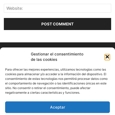
Gestionar el consentimiento
de las cookies
Para ofrecer las mejores experiencias, utilizamos tecnologías como las
cookies para almacenar y/o acceder a la información del dispositivo. El
consentimiento de estas tecnologías nos permitirá procesar datos como
ABOUT US
el comportamiento de navegación o las identificaciones únicas en este
sitio. No consentir o retirar el consentimiento, puede afectar
Información Cultural de Málaga y otros de interés general
negativamente a ciertas características y funciones.
Contact us:
musicamalaga55@gmail.com
Aceptar