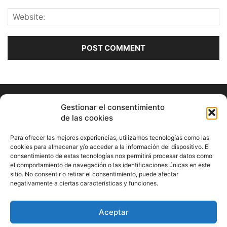
Gestionar el consentimiento
de las cookies
Para ofrecer las mejores experiencias, utilizamos tecnologías como las
cookies para almacenar y/o acceder a la información del dispositivo. El
consentimiento de estas tecnologías nos permitirá procesar datos como
ABOUT US
el comportamiento de navegación o las identificaciones únicas en este
sitio. No consentir o retirar el consentimiento, puede afectar
Información Cultural de Málaga y otros de interés general
negativamente a ciertas características y funciones.
Contact us:
musicamalaga55@gmail.com
Aceptar