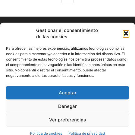
Gestionar el consentimiento
de las cookies
Para ofrecer las mejores experiencias, utilizamos tecnologías como las
cookies para almacenar y/o acceder a la información del dispositivo. El
consentimiento de estas tecnologías nos permitirá procesar datos como
ABOUT US
el comportamiento de navegación o las identificaciones únicas en este
sitio. No consentir o retirar el consentimiento, puede afectar
Información Cultural de Málaga y otros de interés general
negativamente a ciertas características y funciones.
Contact us:
musicamalaga55@gmail.com
Aceptar
FOLLOW US
Denegar
Ver preferencias
© Musicamalaga
Política de cookies
Política de privacidad