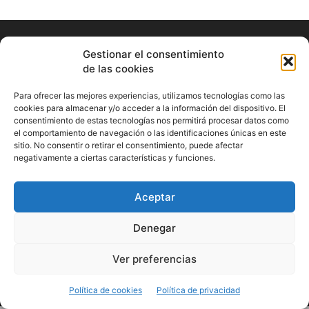
Gestionar el consentimiento
de las cookies
Para ofrecer las mejores experiencias, utilizamos tecnologías como las
cookies para almacenar y/o acceder a la información del dispositivo. El
ABOUT US
consentimiento de estas tecnologías nos permitirá procesar datos como
el comportamiento de navegación o las identificaciones únicas en este
sitio. No consentir o retirar el consentimiento, puede afectar
Información Cultural de Málaga y otros de interés general
negativamente a ciertas características y funciones.
Contact us:
musicamalaga55@gmail.com
Aceptar
FOLLOW US
Denegar
Ver preferencias
© Musicamalaga
Política de cookies
Política de privacidad