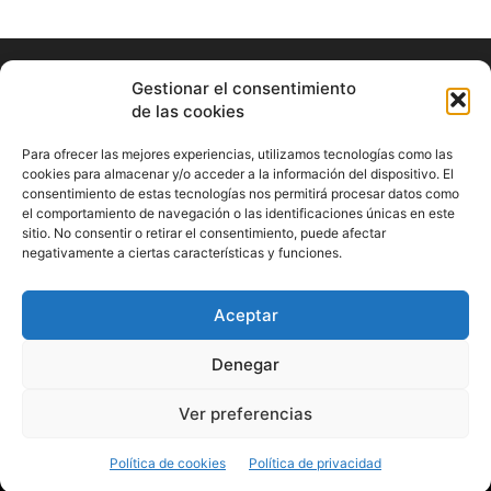
Gestionar el consentimiento
de las cookies
Para ofrecer las mejores experiencias, utilizamos tecnologías como las
cookies para almacenar y/o acceder a la información del dispositivo. El
consentimiento de estas tecnologías nos permitirá procesar datos como
ABOUT US
el comportamiento de navegación o las identificaciones únicas en este
sitio. No consentir o retirar el consentimiento, puede afectar
Información Cultural de Málaga y otros de interés general
negativamente a ciertas características y funciones.
Contact us:
musicamalaga55@gmail.com
Aceptar
FOLLOW US
Denegar
Ver preferencias
© Musicamalaga
Política de cookies
Política de privacidad