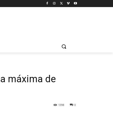
asa máxima de
1398
0