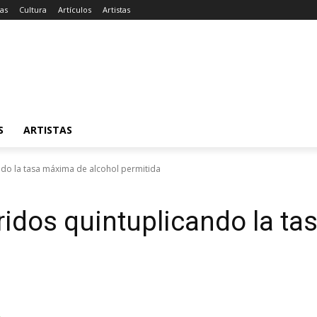
ias
Cultura
Artículos
Artistas
S
ARTISTAS
ndo la tasa máxima de alcohol permitida
ridos quintuplicando la t