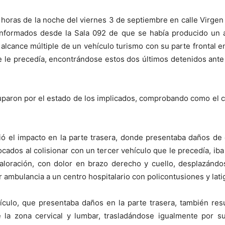
 horas de la noche del viernes 3 de septiembre en calle Virge
r informados desde la Sala 092 de que se había producido un 
r alcance múltiple de un vehículo turismo con su parte frontal e
 le precedía, encontrándose estos dos últimos detenidos ante la
eocuparon por el estado de los implicados, comprobando como el
ió el impacto en la parte trasera, donde presentaba daños d
ocados al colisionar con un tercer vehículo que le precedía, i
valoración, con dolor en brazo derecho y cuello, desplazánd
r ambulancia a un centro hospitalario con policontusiones y lati
ículo, que presentaba daños en la parte trasera, también result
la zona cervical y lumbar, trasladándose igualmente por su