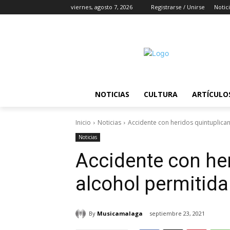
viernes, agosto 7, 2026
Registrarse / Unirse
Notic
NOTICIAS
CULTURA
ARTÍCULO
Inicio
Noticias
Accidente con heridos quintuplica
Noticias
Accidente con he
alcohol permitida
By
Musicamalaga
septiembre 23, 2021