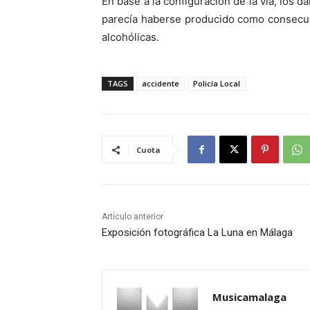
En base a la configuración de la vía, los d
parecía haberse producido como consecuen
alcohólicas.
TAGS
accidente
Policía Local
Cuota
Artículo anterior
Exposición fotográfica La Luna en Málaga
Musicamalaga