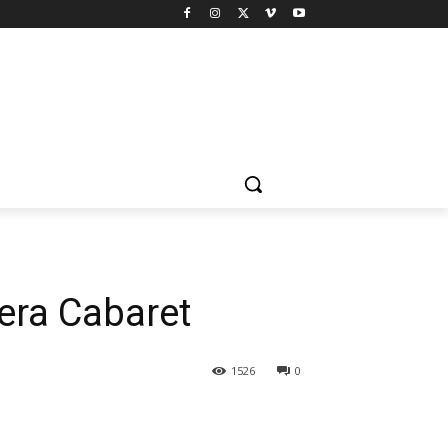
era Cabaret
1526
0