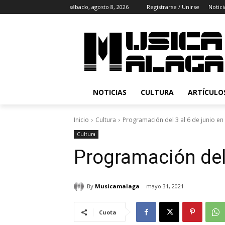
sábado, agosto 8, 2026
Registrarse / Unirse
Notici
NOTICIAS
CULTURA
ARTÍCULO
Inicio
Cultura
Programación del 3 al 6 de junio e
Cultura
Programación del 
By
Musicamalaga
mayo 31, 2021
Cuota