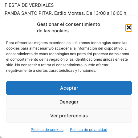
FIESTA DE VERDIALES
PANDA SANTO PITAR. Estilo Montes. De 13:00 a 16:00 h.
PANDA LA AXARQUÍA. Estilo Comares. De 14:00 a 17:00 h.
Gestionar el consentimiento
de las cookies
ESCENARIO FOLCLORE POPULAR MALAGUEÑO
Para ofrecer las mejores experiencias, utilizamos tecnologías como las
Academia de baile Elena Romero. 13:00 h.
cookies para almacenar y/o acceder a la información del dispositivo. El
Coro Málaga y Olé. 13:30 h.
consentimiento de estas tecnologías nos permitirá procesar datos como
el comportamiento de navegación o las identificaciones únicas en este
Coro Cortijo Alto. 16:00 h.
sitio. No consentir o retirar el consentimiento, puede afectar
Coro Aires Marineros. 16:30 h.
negativamente a ciertas características y funciones.
14:00 h. FLAMENCO EN FERIA
Aceptar
PEÑA JUAN BREVA. C/ Ramón Franquelo, 4
Denegar
Al cante: ROCÍO SANTIAGO
Ver preferencias
A la guitarra: JUANI SANTIAGO
GRUPO FLAMENCO “ALEGRÍA”
Política de cookies
Política de privacidad