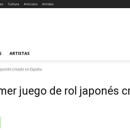
ias
Cultura
Artículos
Artistas
S
ARTISTAS
japonés creado en España
mer juego de rol japonés 