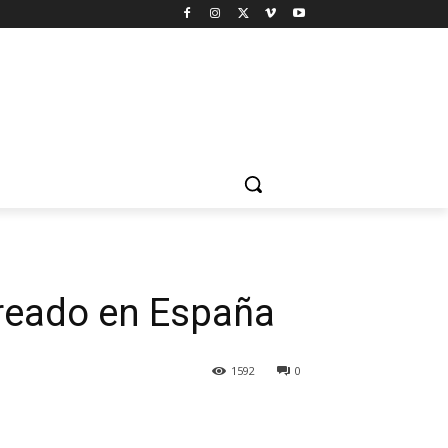
creado en España
1592
0