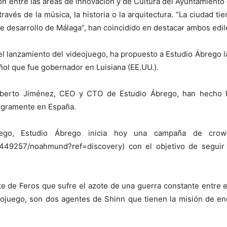
n entre las áreas de Innovación y de Cultura del Ayuntamiento d
avés de la música, la historia o la arquitectura. “La ciudad ti
 desarrollo de Málaga”, han coincidido en destacar ambos edil
l lanzamiento del videojuego, ha propuesto a Estudio Ábrego la
añol que fue gobernador en Luisiana (EE.UU.).
Alberto Jiménez, CEO y CTO de Estudio Ábrego, han hecho 
tegramente en España.
uego, Estudio Ábrego inicia hoy una campaña de crowdf
832449257/noahmund?ref=discovery) con el objetivo de segui
e de Feros que sufre el azote de una guerra constante entre el
deojuego, son dos agentes de Shinn que tienen la misión de en