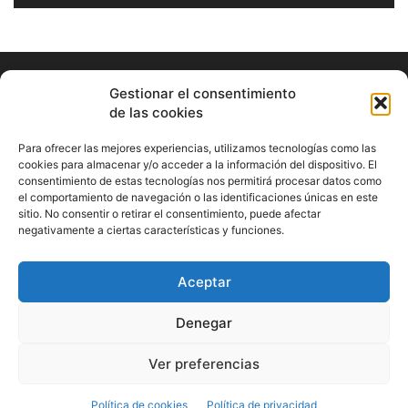
Gestionar el consentimiento
de las cookies
Para ofrecer las mejores experiencias, utilizamos tecnologías como las
cookies para almacenar y/o acceder a la información del dispositivo. El
consentimiento de estas tecnologías nos permitirá procesar datos como
ABOUT US
el comportamiento de navegación o las identificaciones únicas en este
sitio. No consentir o retirar el consentimiento, puede afectar
Información Cultural de Málaga y otros de interés general
negativamente a ciertas características y funciones.
Contact us:
musicamalaga55@gmail.com
Aceptar
FOLLOW US
Denegar
Ver preferencias
© Musicamalaga
Política de cookies
Política de privacidad