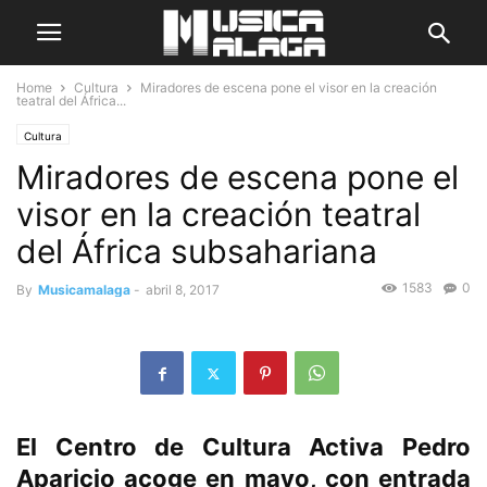
Home
Cultura
Miradores de escena pone el visor en la creación
teatral del África...
Cultura
Miradores de escena pone el
visor en la creación teatral
del África subsahariana
1583
0
By
Musicamalaga
-
abril 8, 2017
El Centro de Cultura Activa Pedro
Aparicio acoge en mayo, con entrada