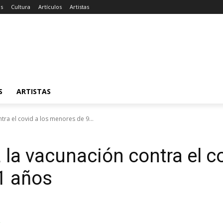
as
Cultura
Artículos
Artistas
S
ARTISTAS
ra el covid a los menores de 9...
a vacunación contra el co
1 años