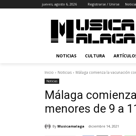
jueves, agosto 6, 2026
Registrarse / Unirse
Notici
NOTICIAS
CULTURA
ARTÍCULO
Inicio
Noticias
Málaga comienza la vacunación cont
Noticias
Málaga comienza l
menores de 9 a 1
By
Musicamalaga
diciembre 14, 2021