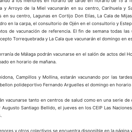
unando a los menores en horario de tarde en horario de 15 a 
a y Arroyo de la Miel vacunarán en su centro, Carihuela y 
 en su centro, Lagunas en Cortijo Don Elías, La Cala de Mijas
 en la carpa, el consultorio de Ojén en el consultorio y Estepon
tos de vacunación de referencia. El fin de semana todas las
excepto Torrequebrada y La Cala que vacunarán el domingo en e
erranía de Málaga podrán vacunarse en el salón de actos del Hos
ábado en horario de mañana.
idona, Campillos y Mollina, estarán vacunando por las tardes
Pabellon polideportivo Fernando Arguelles el domingo en horari
án vacunarse tanto en centros de salud como en una serie de c
Augusto Santiago Bellido, el jueves en los CEIP Las Naciones 
.
nores y otros colectivos se encuentra disponible en la página