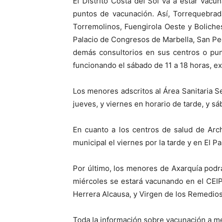
El Distrito Costa del Sol va a estar vac
puntos de vacunación. Así, Torrequebrad
Torremolinos, Fuengirola Oeste y Boliches
Palacio de Congresos de Marbella, San Pedro
demás consultorios en sus centros o pun
funcionando el sábado de 11 a 18 horas, 
Los menores adscritos al Área Sanitaria S
jueves, y viernes en horario de tarde, y s
En cuanto a los centros de salud de Arch
municipal el viernes por la tarde y en El 
Por último, los menores de Axarquía podr
miércoles se estará vacunando en el CEIP 
Herrera Alcausa, y Virgen de los Remedios
Toda la información sobre vacunación a me