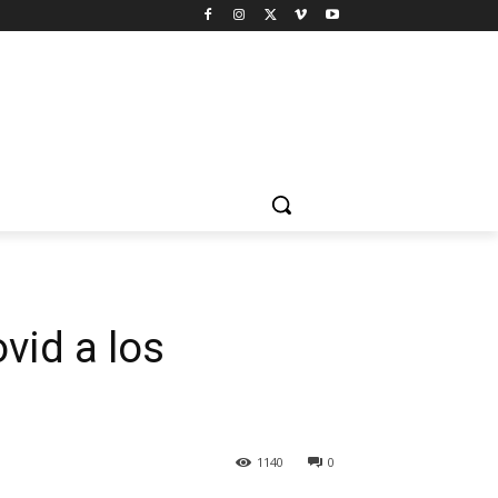
vid a los
1140
0