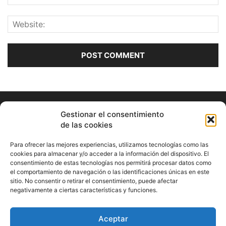
Gestionar el consentimiento
de las cookies
Para ofrecer las mejores experiencias, utilizamos tecnologías como las
cookies para almacenar y/o acceder a la información del dispositivo. El
consentimiento de estas tecnologías nos permitirá procesar datos como
ABOUT US
el comportamiento de navegación o las identificaciones únicas en este
sitio. No consentir o retirar el consentimiento, puede afectar
Información Cultural de Málaga y otros de interés general
negativamente a ciertas características y funciones.
Contact us:
musicamalaga55@gmail.com
Aceptar