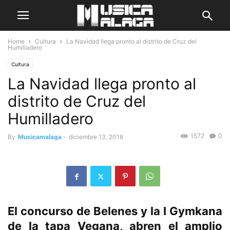
Home
Cultura
La Navidad llega pronto al distrito de Cruz del
Humilladero
Cultura
La Navidad llega pronto al
distrito de Cruz del
Humilladero
1572
0
By
Musicamalaga
-
diciembre 13, 2018
El concurso de Belenes y la I Gymkana
de la tapa Vegana, abren el amplio