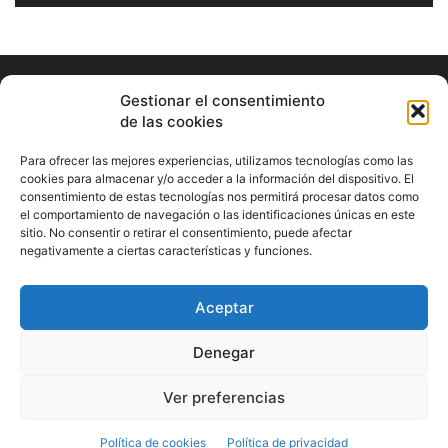
Gestionar el consentimiento
de las cookies
Para ofrecer las mejores experiencias, utilizamos tecnologías como las
cookies para almacenar y/o acceder a la información del dispositivo. El
consentimiento de estas tecnologías nos permitirá procesar datos como
ABOUT US
el comportamiento de navegación o las identificaciones únicas en este
sitio. No consentir o retirar el consentimiento, puede afectar
Información Cultural de Málaga y otros de interés general
negativamente a ciertas características y funciones.
Contact us:
musicamalaga55@gmail.com
Aceptar
FOLLOW US
Denegar
Ver preferencias
© Musicamalaga
Política de cookies
Política de privacidad