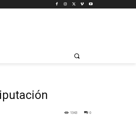
Diputación
1343
0