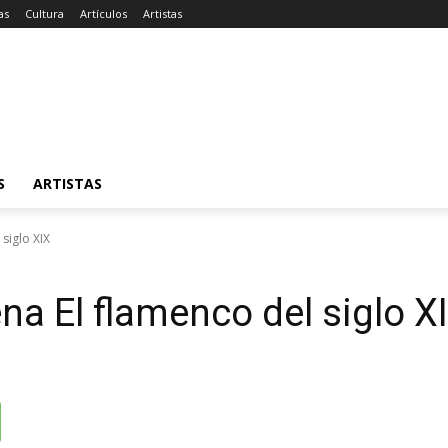
as
Cultura
Artículos
Artistas
S
ARTISTAS
 siglo XIX
ena El flamenco del siglo X