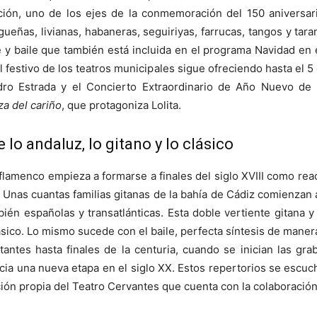
nción, uno de los ejes de la conmemoración del 150 aniversari
gueñas, livianas, habaneras, seguiriyas, farrucas, tangos y tara
e y baile que también está incluida en el programa Navidad en 
el festivo de los teatros municipales sigue ofreciendo hasta el 
ro Estrada y el Concierto Extraordinario de Año Nuevo de 
za del cariño
, que protagoniza Lolita.
e lo andaluz, lo gitano y lo clásico
amenco empieza a formarse a finales del siglo XVIII como reacc
nas cuantas familias gitanas de la bahía de Cádiz comienzan a
ién españolas y transatlánticas. Esta doble vertiente gitana y
lásico. Lo mismo sucede con el baile, perfecta síntesis de mane
tantes hasta finales de la centuria, cuando se inician las gra
nicia una nueva etapa en el siglo XX. Estos repertorios se escu
ción propia del Teatro Cervantes que cuenta con la colaborac