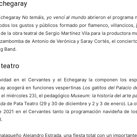
Echegaray
 Echegaray
No temáis, yo vencí al mundo
abrieron el programa n
odos los gustos y públicos formado por flamenco, villancicos, ja
de la obra teatral de Sergio Martínez Vila para la productora 
a zambomba de Antonio de Verónica y Saray Cortés, el concierto
ig Band.
 teatro
vidad en el Cervantes y el Echegaray la componen los espect
aray acogerá en funciones vespertinas
Los gatitos del Palacio d
 el miércoles 23), el pedagógico
Museum: la historia del arte p
ida
de Pata Teatro (29 y 30 de diciembre y 2 y 3 de enero). La ob
e 2021 en el Cervantes tanto la programación navideña de lo
l.
agueño Alejandro Estrada, una fiesta total con un importante e