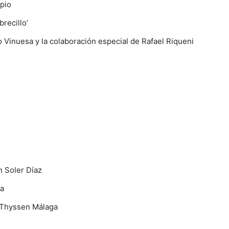
rpio
recillo’
 Vinuesa y la colaboración especial de Rafael Riqueni
n Soler Díaz
ga
 Thyssen Málaga