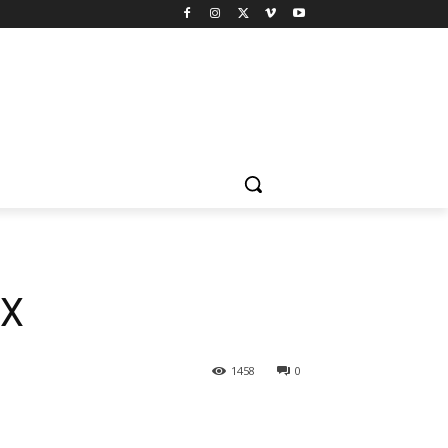
IX
1458
0