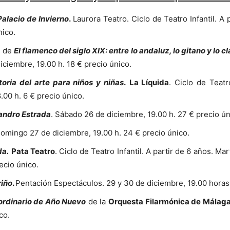
Palacio de Invierno
.
Laurora Teatro. Ciclo de Teatro Infantil. A
nico.
o de
El flamenco del siglo XIX: entre lo andaluz, lo gitano y lo c
iciembre, 19.00 h. 18 € precio único.
oria del arte para niños y niñas
.
La Líquida
. Ciclo de Teatr
00 h. 6 € precio único.
ndro Estrada
. Sábado 26 de diciembre, 19.00 h. 27 € precio ún
omingo 27 de diciembre, 19.00 h. 24 € precio único.
da.
Pata Teatro
. Ciclo de Teatro Infantil. A partir de 6 años. 
ecio único.
riño
.
Pentación Espectáculos. 29 y 30 de diciembre, 19.00 horas.
ordinario de Año Nuevo
de la
Orquesta Filarmónica de Málag
co.