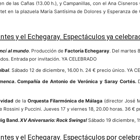
n de las Cañas (13.00 h.), y Campanillas, con el Ana Cisneros Qu
artet en la plazuela María Santísima de Dolores y Esperanza de
tes y el Echegaray. Espectáculos ya celebra
encí al mundo
. Producción de
Factoría Echegaray
. Del martes 
bados. Entrada por invitación. YA CELEBRADO
ibal
. Sábado 12 de diciembre, 16.00 h. 24 € precio único. YA
menca
. Compañía de Antonio de Verónica y Saray Cortés.
avidad
de la
Orquesta Filarmónica de Málaga
(director José M
e Rossini y Puccini. Jueves 17 y viernes 18, 20.00 horas. 36 €
Big Band.
XV Aniversario: Rock Swings!
Sábado 19 diciembre, 1
tes y el Echegaray. Espectáculos por celebra