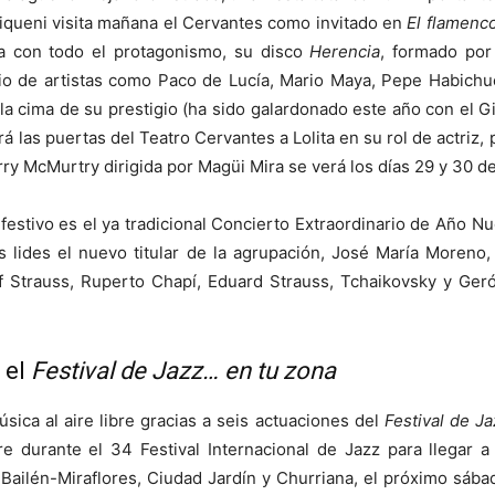
Riqueni visita mañana el Cervantes como invitado en
El flamenco
a con todo el protagonismo, su disco
Herencia
, formado por
erio de artistas como Paco de Lucía, Mario Maya, Pepe Habichu
 la cima de su prestigio (ha sido galardonado este año con el Gi
á las puertas del Teatro Cervantes a Lolita en su rol de actriz
arry McMurtry dirigida por Magüi Mira se verá los días 29 y 30 d
 festivo es el ya tradicional Concierto Extraordinario de Año N
 lides el nuevo titular de la agrupación, José María Moreno
sef Strauss, Ruperto Chapí, Eduard Strauss, Tchaikovsky y Ge
 el
Festival de Jazz… en tu zona
ica al aire libre gracias a seis actuaciones del
Festival de J
e durante el 34 Festival Internacional de Jazz para llegar a t
Bailén-Miraflores, Ciudad Jardín y Churriana, el próximo sába