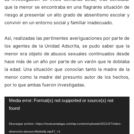
que la menor se encontraba en una flagrante situación de
riesgo al presentar un alto grado de absentismo escolar y
convivir en un entorno social y familiar inadecuado.
Así, realizadas las pertinentes averiguaciones por parte de
los agentes de la Unidad Adscrita, se pudo saber que la
menor era objeto de abusos sexuales continuados desde
hace más de un año por parte de un varón que le doblaba
la edad. Una situación que conocían tanto la madre de la
menor como la madre del presunto autor de los hechos,
por lo que ambas fueron investigadas.
Reproductor
Media error: Format(s) not supported or source(s) not
de
found
vídeo
Descargar archivo: https://musicamalaga.com/wp-content/uploads/2021/07/video-
detencion-abusos-Marbella.mp4?_=1