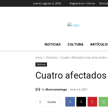
jueves, agosto 6, 2026
Registrarse / Unirse
Notici
NOTICIAS
CULTURA
ARTÍCULO
Inicio
Noticias
Cuatro afectados tras el incendio
Noticias
Cuatro afectados 
By
Musicamalaga
enero 6, 2021
Cuota