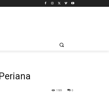
 Periana
1189
0