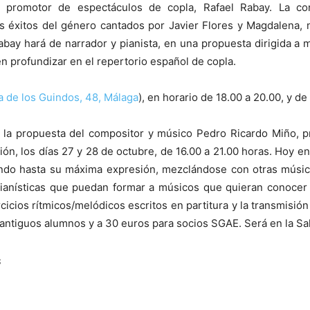
, promotor de espectáculos de copla, Rafael Rabay. La c
s éxitos del género cantados por Javier Flores y Magdalena, n
abay hará de narrador y pianista, en una propuesta dirigida a 
n profundizar en el repertorio español de copla.
a de los Guindos, 48, Málaga
), en horario de 18.00 a 20.00, y d
s la propuesta del compositor y músico Pedro Ricardo Miño, p
ión, los días 27 y 28 de octubre, de 16.00 a 21.00 horas. Hoy en
ndo hasta su máxima expresión, mezclándose con otras músicas
 pianísticas que puedan formar a músicos que quieran conocer 
icios rítmicos/melódicos escritos en partitura y la transmisión 
 antiguos alumnos y a 30 euros para socios SGAE. Será en la Sa
s