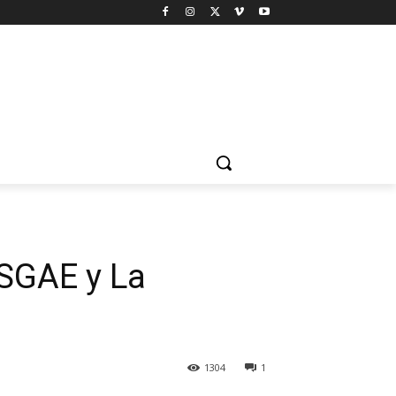
 SGAE y La
1304
1