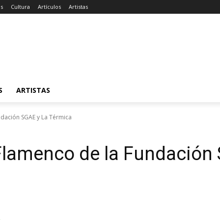
as
Cultura
Artículos
Artistas
S
ARTISTAS
undación SGAE y La Térmica
 Flamenco de la Fundación