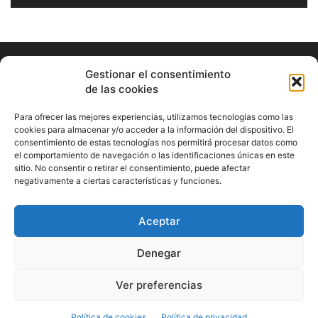
Gestionar el consentimiento
de las cookies
Para ofrecer las mejores experiencias, utilizamos tecnologías como las
cookies para almacenar y/o acceder a la información del dispositivo. El
consentimiento de estas tecnologías nos permitirá procesar datos como
ABOUT US
el comportamiento de navegación o las identificaciones únicas en este
sitio. No consentir o retirar el consentimiento, puede afectar
Información Cultural de Málaga y otros de interés general
negativamente a ciertas características y funciones.
Contact us:
musicamalaga55@gmail.com
Aceptar
FOLLOW US
Denegar
Ver preferencias
© Musicamalaga
Política de cookies
Política de privacidad