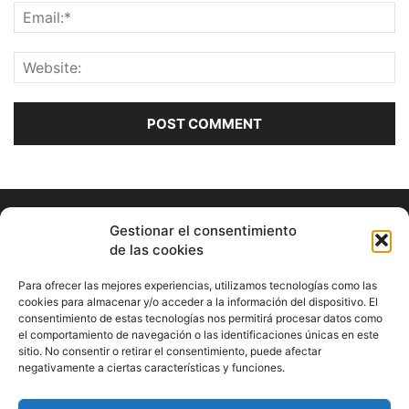
Gestionar el consentimiento
de las cookies
Para ofrecer las mejores experiencias, utilizamos tecnologías como las
cookies para almacenar y/o acceder a la información del dispositivo. El
consentimiento de estas tecnologías nos permitirá procesar datos como
ABOUT US
el comportamiento de navegación o las identificaciones únicas en este
sitio. No consentir o retirar el consentimiento, puede afectar
Información Cultural de Málaga y otros de interés general
negativamente a ciertas características y funciones.
Contact us:
musicamalaga55@gmail.com