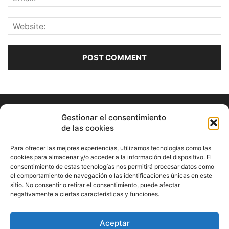
Gestionar el consentimiento
de las cookies
Para ofrecer las mejores experiencias, utilizamos tecnologías como las
cookies para almacenar y/o acceder a la información del dispositivo. El
consentimiento de estas tecnologías nos permitirá procesar datos como
ABOUT US
el comportamiento de navegación o las identificaciones únicas en este
sitio. No consentir o retirar el consentimiento, puede afectar
Información Cultural de Málaga y otros de interés general
negativamente a ciertas características y funciones.
Contact us:
musicamalaga55@gmail.com
Aceptar