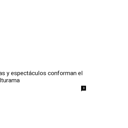
tas y espectáculos conforman el
lturama
0