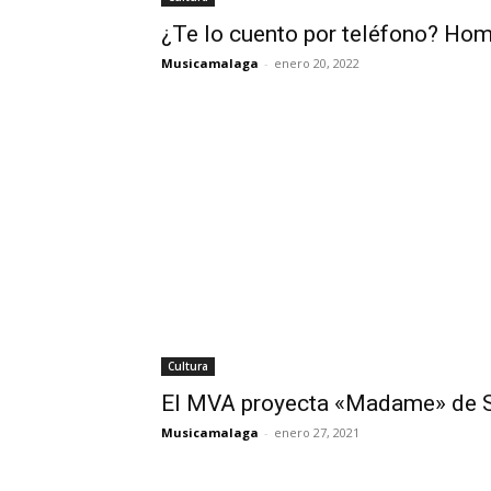
¿Te lo cuento por teléfono? Hom
Musicamalaga
-
enero 20, 2022
Cultura
El MVA proyecta «Madame» de S
Musicamalaga
-
enero 27, 2021