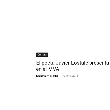
Cultura
El poeta Javier Lostalé present
en el MVA
Musicamalaga
-
mayo 8, 2018