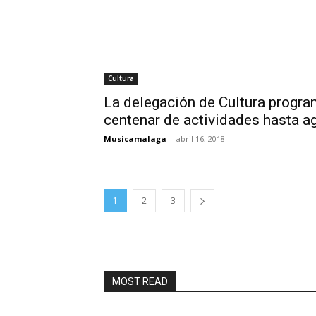
Cultura
La delegación de Cultura progr
centenar de actividades hasta a
Musicamalaga
-
abril 16, 2018
1
2
3
MOST READ