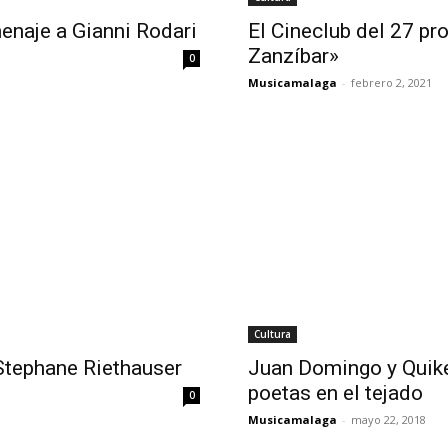
enaje a Gianni Rodari
El Cineclub del 27 pr
Zanzíbar»
0
Musicamalaga
-
febrero 2, 2021
Cultura
tephane Riethauser
Juan Domingo y Quike 
poetas en el tejado
0
Musicamalaga
-
mayo 22, 2018