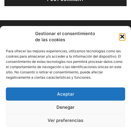
Gestionar el consentimiento
de las cookies
Para ofrecer las mejores experiencias, utilizamos tecnologías como las
cookies para almacenar y/o acceder a la información del dispositivo. El
consentimiento de estas tecnologías nos permitirá procesar datos como
ABOUT US
el comportamiento de navegación o las identificaciones únicas en este
sitio. No consentir o retirar el consentimiento, puede afectar
Información Cultural de Málaga y otros de interés general
negativamente a ciertas características y funciones.
Contact us:
musicamalaga55@gmail.com
Aceptar
FOLLOW US
Denegar
Ver preferencias