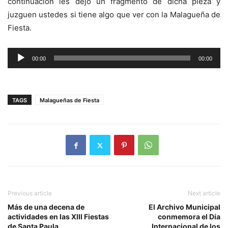
continuación les dejo un fragmento de dicha pieza y
juzguen ustedes si tiene algo que ver con la Malagueña de
Fiesta.
Reproductor
00:00
00:00
de
audio
TAGS
Malagueñas de Fiesta
Previous article
Next article
Más de una decena de
El Archivo Municipal
actividades en las XIII Fiestas
conmemora el Día
de Santa Paula
Internacional de los