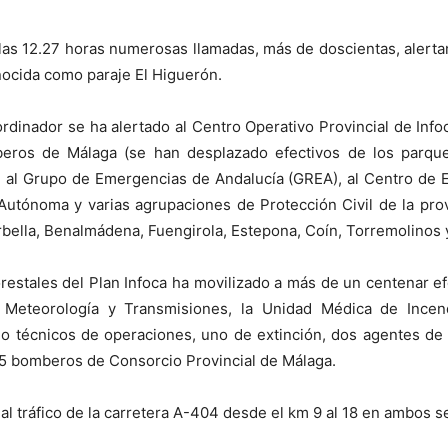
 las 12.27 horas numerosas llamadas, más de doscientas, alert
nocida como paraje El Higuerón.
ordinador se ha alertado al Centro Operativo Provincial de Inf
beros de Málaga (se han desplazado efectivos de los parqu
al, al Grupo de Emergencias de Andalucía (GREA), al Centro de 
Autónoma y varias agrupaciones de Protección Civil de la provin
rbella, Benalmádena, Fuengirola, Estepona, Coín, Torremolinos y
orestales del Plan Infoca ha movilizado a más de un centenar e
Meteorología y Transmisiones, la Unidad Médica de Incend
ho técnicos de operaciones, uno de extinción, dos agentes de
35 bomberos de Consorcio Provincial de Málaga.
al tráfico de la carretera A-404 desde el km 9 al 18 en ambos se