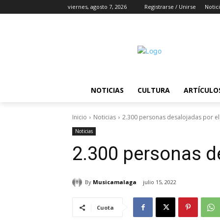
viernes, agosto 7, 2026
Registrarse / Unirse
Notic
NOTICIAS
CULTURA
ARTÍCULO
Inicio
Noticias
2.300 personas desalojadas por el
Noticias
2.300 personas de
By
Musicamalaga
julio 15, 2022
Cuota