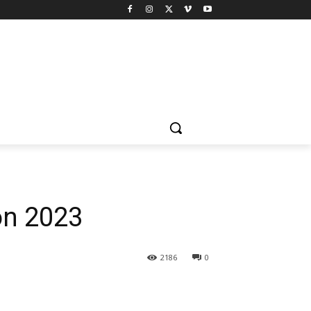
on 2023
2186
0