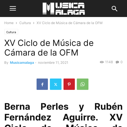
Home
Cultura
XV Ciclo de Música de Cámara de la OFM
Cultura
XV Ciclo de Música de
Cámara de la OFM
1148
0
By
Musicamalaga
-
noviembre 11, 2021
Berna Perles y Rubén
Fernández Aguirre. XV