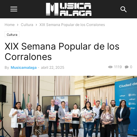
Home
Cultura
XIX Semana Popular de los Corralones
Cultura
XIX Semana Popular de los
Corralones
1119
0
By
Musicamalaga
-
abril 22, 2025