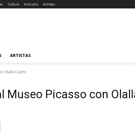
as
Cultura
Artículos
Artistas
S
ARTISTAS
on Olalla Castro
al Museo Picasso con Olall