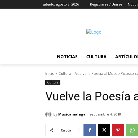
sábado, agosto 8, 2026
Registrarse / Unirse
Notici
NOTICIAS
CULTURA
ARTÍCULO
Inicio
Cultura
Vuelve la Poesía al Museo Picasso c
Cultura
Vuelve la Poesía 
By
Musicamalaga
septiembre 4, 2018
Cuota