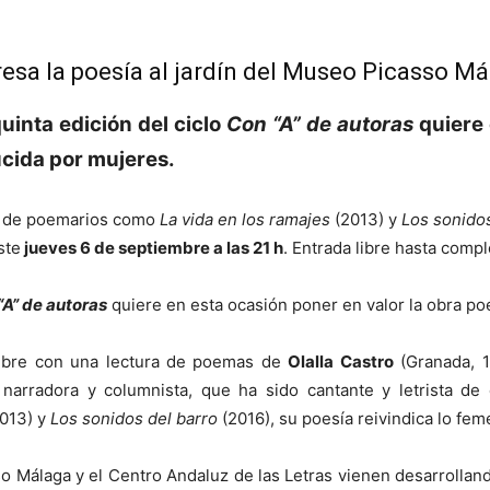
esa la poesía al jardín del Museo Picasso M
 quinta edición del ciclo
Con “A” de autoras
quiere 
ducida por mujeres.
a de poemarios como
La vida en los ramajes
(2013) y
Los sonido
ste
jueves 6 de septiembre a las 21 h
. Entrada libre hasta compl
“A” de autoras
quiere en esta ocasión poner en valor la obra poét
iembre con una lectura de poemas de
Olalla Castro
(Granada, 19
, narradora y columnista, que ha sido cantante y letrista d
013) y
Los sonidos del barro
(2016), su poesía reivindica lo fe
 Málaga y el Centro Andaluz de las Letras vienen desarrolland