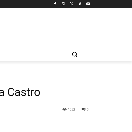
a Castro
1332
0