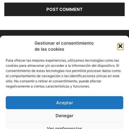
Gestionar el consentimiento
de las cookies
Para ofrecer las mejores experiencias, utilizamos tecnologías como las
cookies para almacenar y/o acceder a la información del dispositivo. El
consentimiento de estas tecnologías nos permitirá procesar datos como
ABOUT US
el comportamiento de navegación o las identificaciones únicas en este
sitio. No consentir o retirar el consentimiento, puede afectar
Información Cultural de Málaga y otros de interés general
negativamente a ciertas características y funciones.
Contact us:
musicamalaga55@gmail.com
Aceptar
FOLLOW US
Denegar
Ver preferencias