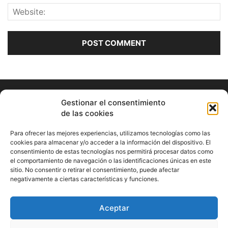
Gestionar el consentimiento
de las cookies
Para ofrecer las mejores experiencias, utilizamos tecnologías como las
cookies para almacenar y/o acceder a la información del dispositivo. El
consentimiento de estas tecnologías nos permitirá procesar datos como
ABOUT US
el comportamiento de navegación o las identificaciones únicas en este
sitio. No consentir o retirar el consentimiento, puede afectar
Información Cultural de Málaga y otros de interés general
negativamente a ciertas características y funciones.
Contact us:
musicamalaga55@gmail.com
Aceptar