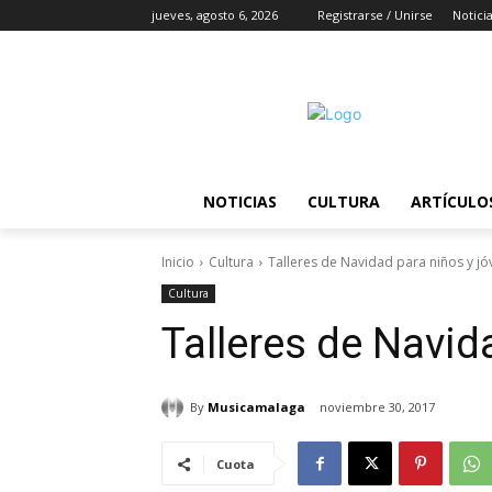
jueves, agosto 6, 2026
Registrarse / Unirse
Notici
NOTICIAS
CULTURA
ARTÍCULO
Inicio
Cultura
Talleres de Navidad para niños y j
Cultura
Talleres de Navid
By
Musicamalaga
noviembre 30, 2017
Cuota