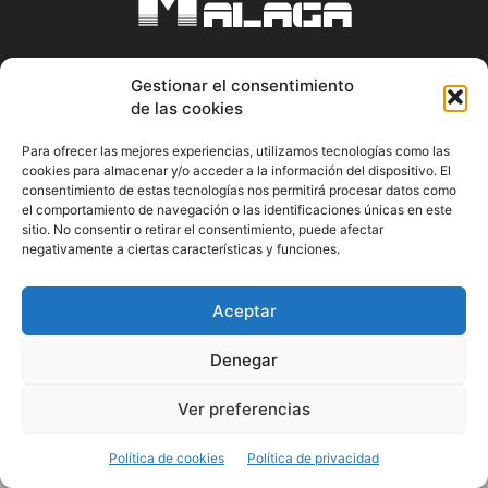
Gestionar el consentimiento
ABOUT US
de las cookies
Información Cultural de Málaga y otros de interés general
Para ofrecer las mejores experiencias, utilizamos tecnologías como las
cookies para almacenar y/o acceder a la información del dispositivo. El
Contact us:
musicamalaga55@gmail.com
consentimiento de estas tecnologías nos permitirá procesar datos como
el comportamiento de navegación o las identificaciones únicas en este
sitio. No consentir o retirar el consentimiento, puede afectar
FOLLOW US
negativamente a ciertas características y funciones.
Aceptar
© Musicamalaga
Denegar
Ver preferencias
Política de cookies
Política de privacidad