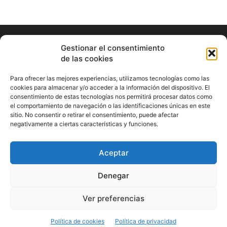
Gestionar el consentimiento
de las cookies
Para ofrecer las mejores experiencias, utilizamos tecnologías como las
cookies para almacenar y/o acceder a la información del dispositivo. El
consentimiento de estas tecnologías nos permitirá procesar datos como
ABOUT US
el comportamiento de navegación o las identificaciones únicas en este
sitio. No consentir o retirar el consentimiento, puede afectar
Información Cultural de Málaga y otros de interés general
negativamente a ciertas características y funciones.
Contact us:
musicamalaga55@gmail.com
Aceptar
FOLLOW US
Denegar
Ver preferencias
© Musicamalaga
Política de cookies
Política de privacidad